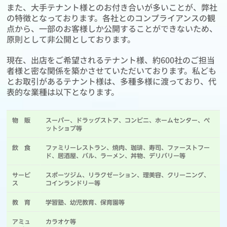
また、大手テナント様とのお付き合いが多いことが、弊社
の特徴となっております。各社とのコンプライアンスの観
点から、一部のお客様しか公開することができないため、
原則として非公開としております。
現在、出店をご希望されるテナント様、約600社のご担当
者様と密な関係を築かさせていただいております。私ども
とお取引があるテナント様は、多種多様に渡っており、代
表的な業種は以下となります。
物 販
スーパー、ドラッグストア、コンビニ、ホームセンター、ペ
ットショプ等
飲 食
ファミリーレストラン、焼肉、珈琲、寿司、ファーストフー
ド、居酒屋、バル、ラーメン、丼物、デリバリー等
サービ
スポーツジム、リラクゼーション、理美容、クリーニング、
ス
コインランドリー等
教 育
学習塾、幼児教育、保育園等
アミュ
カラオケ等