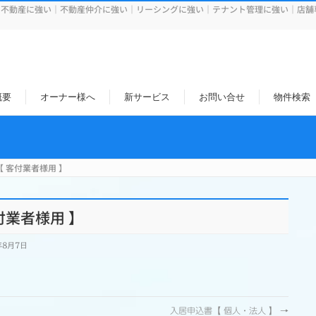
用不動産に強い｜不動産仲介に強い｜リーシングに強い｜テナント管理に強い｜店舗
概要
オーナー様へ
新サービス
お問い合せ
物件検索
【 客付業者様用 】
付業者様用 】
年8月7日
入居申込書【 個人・法人 】
→